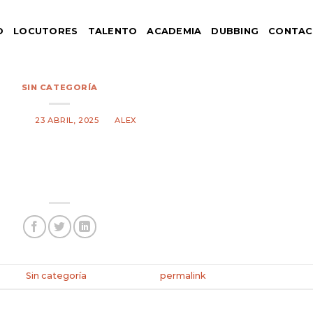
O
LOCUTORES
TALENTO
ACADEMIA
DUBBING
CONTA
SIN CATEGORÍA
TED ON
23 ABRIL, 2025
BY
ALEX
ted in
Sin categoría
. Bookmark the
permalink
.