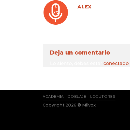
ALEX
Deja un comentario
Lo siento, debes estar
conectado
ACADEMIA
DOBLAJE
LOCUTORES
Copyright 2026 © Milvox