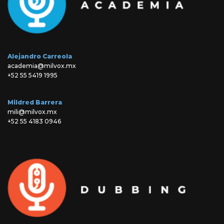
Alejandro Carreola
academia@milvox.mx
+52 55 5419 1995
Mildred Barrera
mili@milvox.mx
+52 55 4183 0946