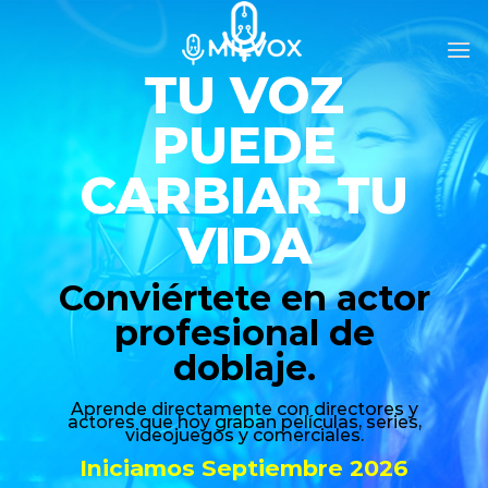
Skip
to
content
TU VOZ
PUEDE
CARBIAR TU
VIDA
Conviértete en actor
profesional de
doblaje.
Aprende directamente con directores y
actores que hoy graban películas, series,
videojuegos y comerciales.
Iniciamos Septiembre 2026