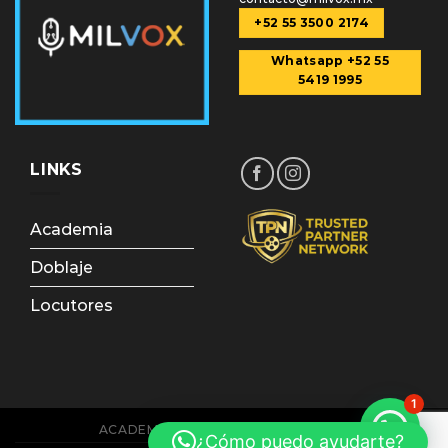
+52 55 3500 2174
Whatsapp +52 55
5419 1995
LINKS
Academia
Doblaje
Locutores
1
ACADEMIA
DOBLAJE
LOCUTORES
¿Cómo puedo ayudarte?