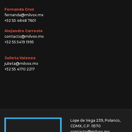
Fernanda Cruz
fernanda@milvox.mx
+52 55 4848 7601
Alejandro Carreola
contacto@milvox.mx
+52 55 5419 1995
Julieta Valenzo
julieta@milvox.mx
+52 55 4170 2217
Lope de Vega 239, Polanco,
CDMX, C.P. 11570
contacto@milvox.mx