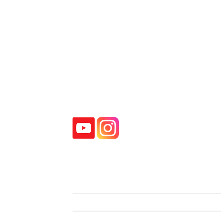
y videojuegos.
Algunos de sus trabajos más reconoci
máquinas,
•
Frida Casagrande
en
Lo
Además de su labor como actriz de d
la voz hablada, ayudando a otros a pe
This entry w