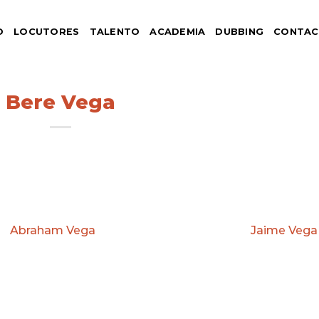
O
LOCUTORES
TALENTO
ACADEMIA
DUBBING
CONTA
Bere Vega
re de 1973 en México, D. F.) es una actriz de doblaje y
or
Abraham Vega
y prima del también actor
Jaime Vega
o Bere Vega, es una destacada actriz de doblaje y
viembre de 1973 en la Ciudad de México.
 su voz a diversos personajes en series animadas, pelícu