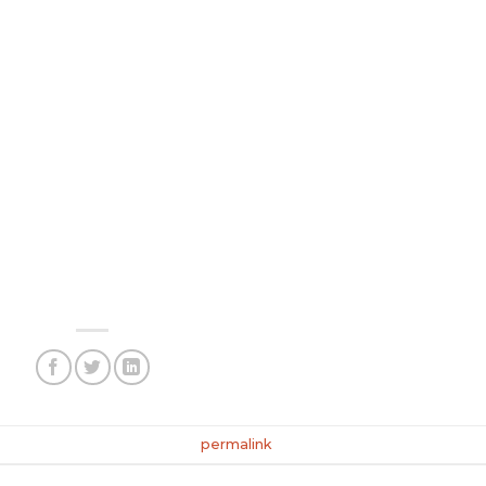
dos incluyen: •
Linda Mitchell
en
Los Mitchell contra la
s Casagrande,
•
Sara
en
Ed, Edd y Eddy
.
oblaje, Bere Vega imparte asesorías y clases para mejo
rfeccionar su dicción y técnica vocal.
as posted in . Bookmark the
permalink
.