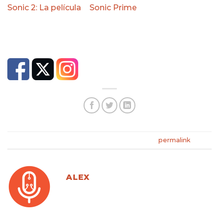
Sonic 2: La película
y
Sonic Prime
, entre otros
papeles.
This entry was posted in . Bookmark the
permalink
.
ALEX