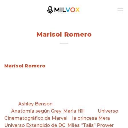
Skip
to
content
Marisol Romero
Marisol Romero
Marisol Romero (nacida el 25 de septiembre de
1984) es una actriz, directora, traductora,
adaptadora de doblaje locutora de radio mexicana.
Ella es reconocida por ser la voz recurrente de la
actriz
Ashley Benson
, la Dra. Alexandra “Lexie” Grey
en
Anatomía según Grey
,
Maria Hill
en el
Universo
Cinematográfico de Marvel
y
la princesa Mera
en el
Universo Extendido de DC
,
Miles “Tails” Prower
en